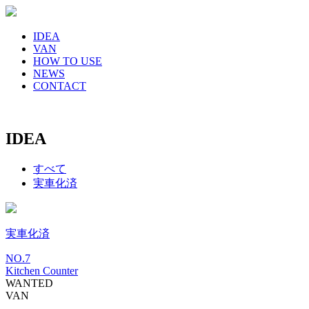
IDEA
VAN
HOW TO USE
NEWS
CONTACT
IDEA
すべて
実車化済
実車化済
NO.
7
Kitchen Counter
WANTED
VAN