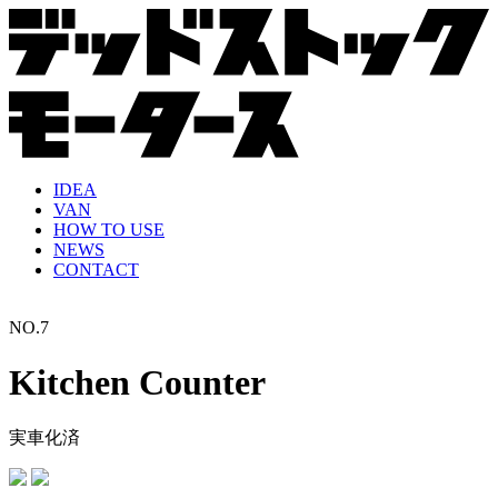
IDEA
VAN
HOW TO USE
NEWS
CONTACT
NO.
7
Kitchen Counter
実車化済