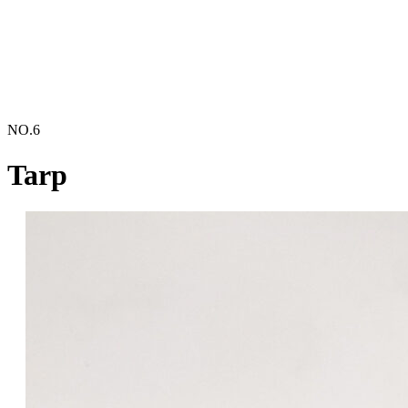
NO.
6
Tarp