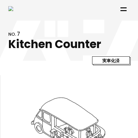
IDEA
7
NO.
Kitchen Counter
VAN
実車化済
HOW TO USE
NEWS
CONTACT